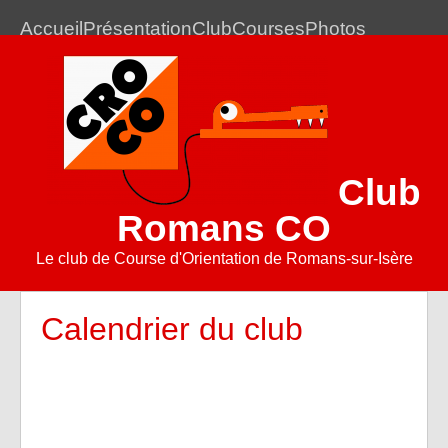
Accueil
Présentation
Club
Courses
Photos
Club
Romans CO
Le club de Course d'Orientation de Romans-sur-Isère
Calendrier du club