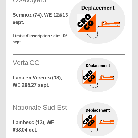
Semnoz (74), WE 12&13
sept.
Limite d'inscription : dim. 06
sept.
Verta'CO
Lans en Vercors (38),
WE 26&27 sept.
Nationale Sud-Est
Lambesc (13), WE
03&04 oct.