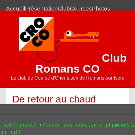
Accueil
Présentation
Club
Courses
Photos
Club
Romans CO
Le club de Course d'Orientation de Romans-sur-Isère
De retour au chaud
25 janvier 2015
.net/manual/fr/errorfunc.constants.php#consta
Lieux
Fiche
Correction
Résultats
Résultats
Lien
on null 

de
SI
Matrace