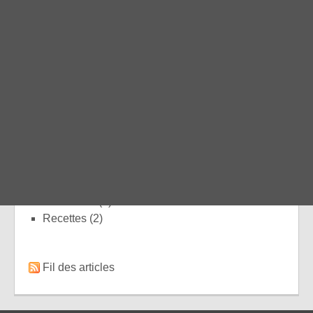
Entrainements
Champos Festilac Trail - Course d'orientation
initiation - dimanche 7 juin
Drôme Village Tour 2026 - résultats
Catégories
Organisations
(94)
Résultats
(9)
Entraînements
(9)
Newsletter
(5)
Recettes
(2)
Fil des articles