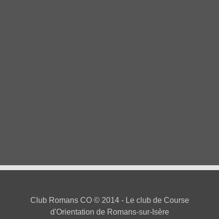
Catégories
Organisations
(94)
Résultats
(9)
Entraînements
(9)
Newsletter
(5)
Recettes
(2)
Fil des articles
Club Romans CO
© 2014 - Le club de Course
d'Orientation de Romans-sur-Isère