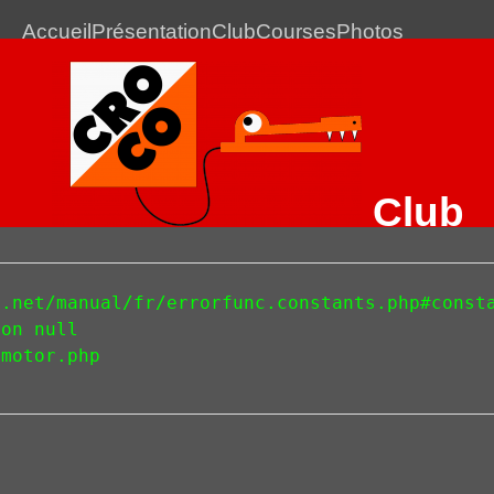
Accueil
Présentation
Club
Courses
Photos
Club
Romans CO
Le club de Course d'Orientation de Romans-sur-Isère
.net/manual/fr/errorfunc.constants.php#consta
on null 

Drôme Village Tour - E2
motor.php 

St Jean en Royans
19 janvier 2013