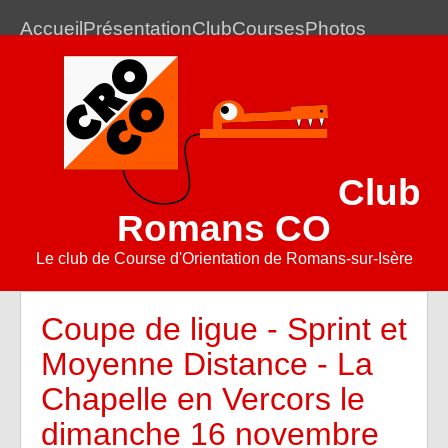
Accueil
Présentation
Club
Courses
Photos
Club
Romans CO
Le club de Course d'Orientation de Romans-sur-Isère
Coupe de ligue - Sprint et
Moyenne Distance - La
Chapelle en Vercors le
dimanche 16 novembre