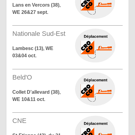
Lans en Vercors (38),
WE 26&27 sept.
Nationale Sud-Est
Lambesc (13), WE
03&04 oct.
Beld'O
Collet D'allevard (38),
WE 10&11 oct.
CNE