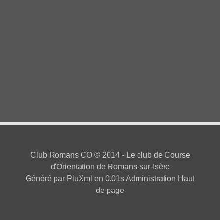
Organisations
(94)
Résultats
(9)
Entraînements
(9)
Newsletter
(5)
Recettes
(2)
Fil des articles
Club Romans CO
© 2014 - Le club de Course
d'Orientation de Romans-sur-Isère
Généré par
PluXml
en 0.01s
Administration
Haut
de page