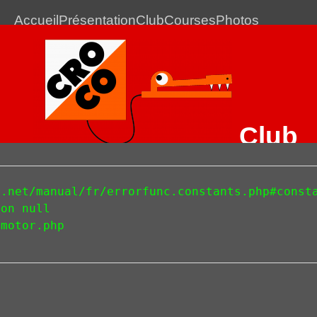
Accueil
Présentation
Club
Courses
Photos
Club
Romans CO
Le club de Course d'Orientation de Romans-sur-Isère
.net/manual/fr/errorfunc.constants.php#consta
on null 

motor.php 

Drôme Village Tour 2020
- Résultats et corrections
11 janvier 2020
Les résultats seront ajoutés au fur et à mesure !