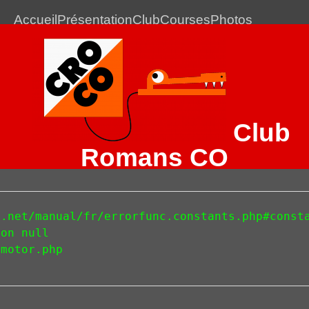
Accueil
Présentation
Club
Courses
Photos
Club
Romans CO
Le club de Course d'Orientation de Romans-sur-Isère
.net/manual/fr/errorfunc.constants.php#consta
Corrections et temps des
on null 

différents Sprints
motor.php 

d'entrainement
18 janvier 2016