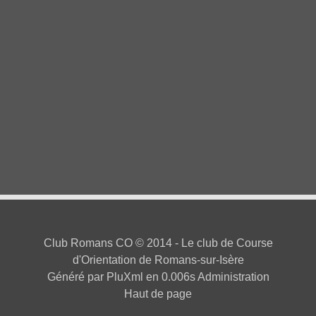
Catégories
Organisations
(94)
Résultats
(9)
Entraînements
(9)
Newsletter
(5)
Recettes
(2)
Fil des articles
Club Romans CO
© 2014 - Le club de Course
d'Orientation de Romans-sur-Isère
Généré par
PluXml
en 0.006s
Administration
Haut de page