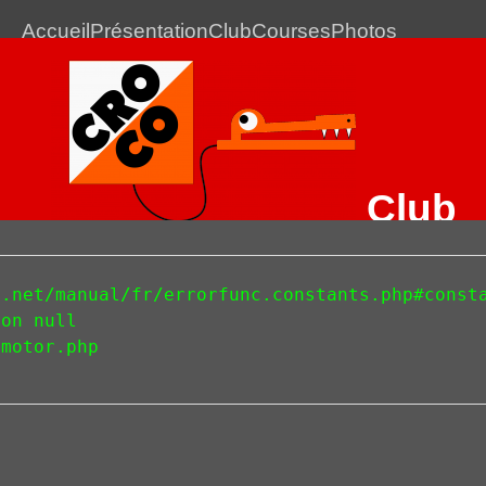
Accueil
Présentation
Club
Courses
Photos
Club
Romans CO
Le club de Course d'Orientation de Romans-sur-Isère
.net/manual/fr/errorfunc.constants.php#consta
on null 

motor.php 

Journée entrainement du
14 novembre !
09 octobre 2015
INSCRIPTION ICI